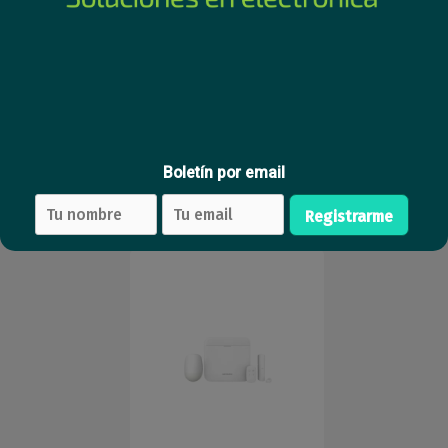
Kit de alarma Hikvision
Kit de alarma Hikvision
AX Pro inalambrico Wifi +
AX Pro inalambrico Wifi +
Ethernet + 4G 48Z
Ethernet + GPRS 64z
Boletín por email
329
289
USD
,23
USD
,90
Registrarme