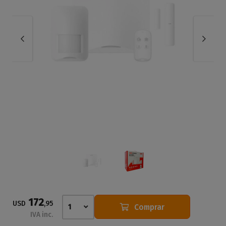
172
USD
,95
Comprar
1
IVA inc.