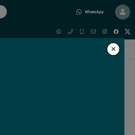
WhatsApp