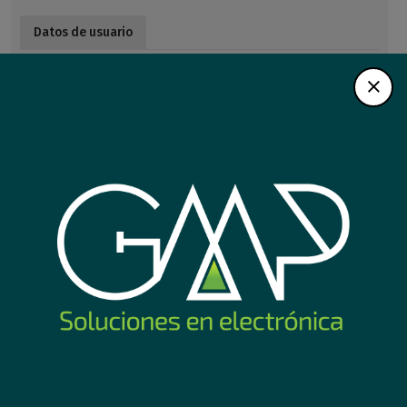
Datos de usuario
Email
Clave
Confirmar clave
Boletín por email
Política de privacidad
En este sitio web, respetamos su información personal y en
vista de cumplir con las políticas de seguridad respectivas
concernientes a todo sitio web, que deberían ser obligatorias,
informo a ustedes lo siguiente.
Privacidad de los datos personales
Sus datos personales le corresponden solo a usted y este sitio
web es responsable de no revelar ninguna clase de
información que le pertenezca (como email, números de ip,
etc.), salvo su expresa autorización o fuerzas de naturaleza