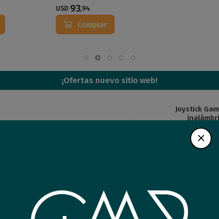
93
45
USD
,94
USD
,70
Comprar
Comprar
¡Ofertas nuevo sitio web!
Joystick Sony PS5
Joystick GameSir G4 Pro