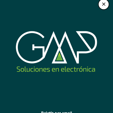
Detector pircam
Sensor Pir Hikvision Ax
Hikvision inalambrico
Pro exterior DS-
inmune a mascotas 30kg
PDTT15AM-LM
144
156
USD
,50
USD
,50