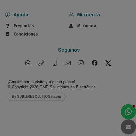
Ayuda
Mi cuenta
Preguntas
Mi cuenta
Condiciones
Seguinos
¡Gracias por tu visita y regresa pronto!
© Copyright 2026
GMP Soluciones en Electrónica
By SUBLIMESOLUTIONS.com
a
e
t
e