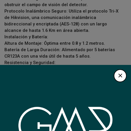
obstruir el campo de visión del detector.
Protocolo Inalámbrico Seguro: Utiliza el protocolo Tri-X
de Hikvision, una comunicación inalámbrica
bidireccional y encriptada (AES-128) con un largo
alcance de hasta 1.6 Km en área abierta.
Instalación y Batería:
Altura de Montaje: Óptima entre 0.8 y 1.2 metros.
Batería de Larga Duración: Alimentado por 5 baterías
CR123A con una vida útil de hasta 5 años.
Resistencia y Seguridad:
Resistencia a la Intemperie: Carcasa con certificación
IP65.
Anti-Sabotaje: Protección tamper frontal y posterior
Código
DS-PDTT15AM-LM-WB
Código EAN
DS-PDTT15AM-LM-WB
SUGERIDOS PARA TI