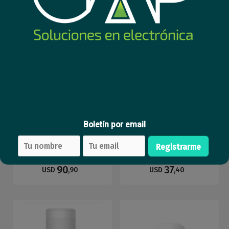
Boletín por email
Sensor Pir Hikvision Ax
Sensor PIR Hikvision Ax
Pro inalambrico exterior
Home inalámbrico
Registrarme
90
37
USD
,90
USD
,40