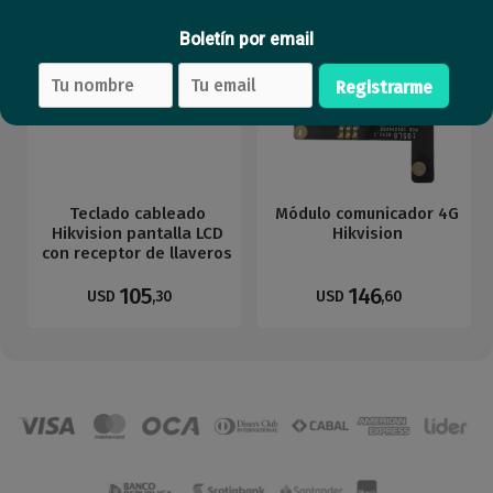
Boletín por email
Registrarme
Teclado cableado
Módulo comunicador 4G
Hikvision pantalla LCD
Hikvision
con receptor de llaveros
105
146
USD
,30
USD
,60