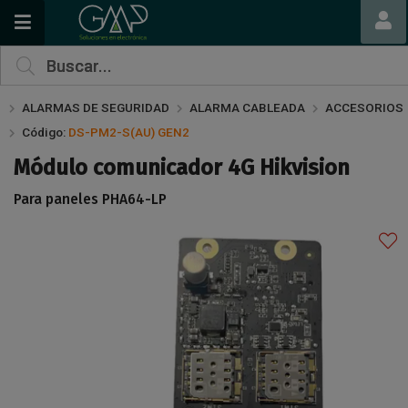
Compartir por email
ALARMAS DE SEGURIDAD
ALARMA CABLEADA
ACCESORIOS
Código:
DS-PM2-S(AU) GEN2
Módulo comunicador 4G Hikvision
Para paneles PHA64-LP
Enviar