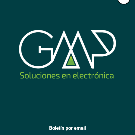
una antena externa para una óptima recepción de la
señal celular.
Alimentación: Se alimenta directamente de la placa
principal del panel de alarma, sin necesidad de cableado
o fuentes adicionales.
Código
DS-PM2-S(AU) GEN2
Código EAN
DS-PM2-S(AU) GEN2
SUGERIDOS PARA TI
Boletín por email