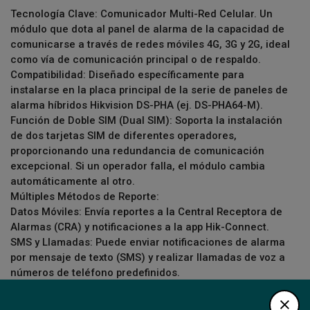
Tecnología Clave: Comunicador Multi-Red Celular. Un
módulo que dota al panel de alarma de la capacidad de
comunicarse a través de redes móviles 4G, 3G y 2G, ideal
como vía de comunicación principal o de respaldo.
Compatibilidad: Diseñado específicamente para
instalarse en la placa principal de la serie de paneles de
alarma híbridos Hikvision DS-PHA (ej. DS-PHA64-M).
Función de Doble SIM (Dual SIM): Soporta la instalación
de dos tarjetas SIM de diferentes operadores,
proporcionando una redundancia de comunicación
excepcional. Si un operador falla, el módulo cambia
automáticamente al otro.
Múltiples Métodos de Reporte:
Datos Móviles: Envía reportes a la Central Receptora de
Alarmas (CRA) y notificaciones a la app Hik-Connect.
SMS y Llamadas: Puede enviar notificaciones de alarma
por mensaje de texto (SMS) y realizar llamadas de voz a
números de teléfono predefinidos.
Instalación y Conexión: Módulo interno que se conecta
directamente sobre la placa del panel de alarma. Incluye