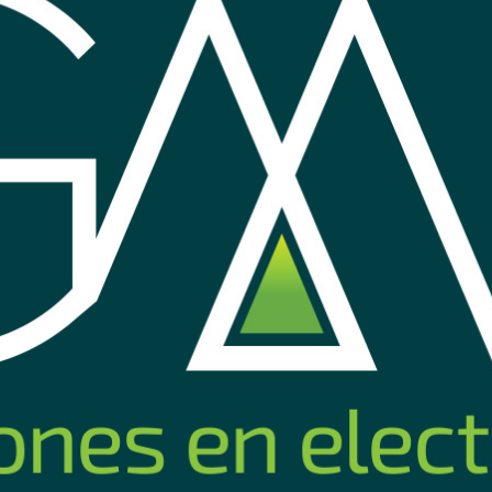
Nuevo
2mp bullet
Cámara Hikvision 2mp domo
Camara 
exterior metal EXIMF
C
29
USD
,95