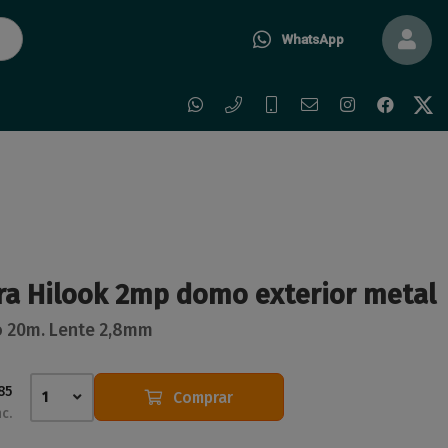
WhatsApp
a Hilook 2mp domo exterior metal
jo 20m. Lente 2,8mm
85
Comprar
1
nc.