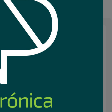
Nuevo
HiLook THC-T129 2MP
Camara HiLook TurboHD 2MP
olorVu turret
Dual Light domo interior
38
30
USD
,21
USD
,47