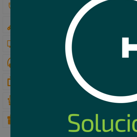
ELECTRICIDAD
SUGERIDOS PARA TI
HERRAMIENTAS
COMPUTACION
GAMERS
AUDIO Y VIDEO
TELEFONIA
Cámara Hikvision 
metal
OTROS
32
USD
,95