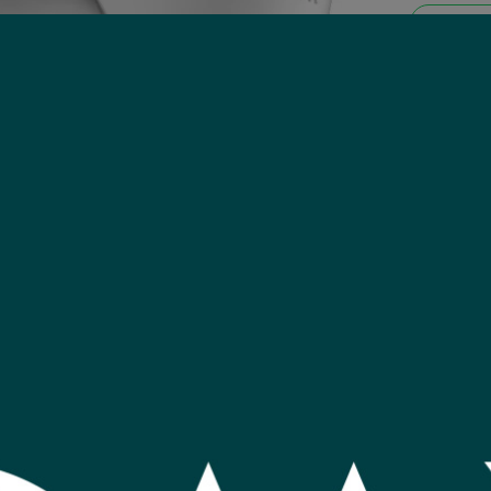
Consu
Compartir
Cámara d
Definici
Resistent
Material 
Visión no
Lente fij
DC 12v
TVI / AHD
Código
Código E