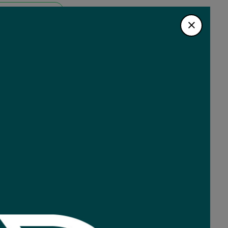
lta por WhatsApp
e seguridad análoga
ón 1080p 2mp
e al interperie
metal
cturna IR hasta 20m
o 2,8mm
 / CVI / CVBS
THC-T120-MC
AN
THC-T120-MC