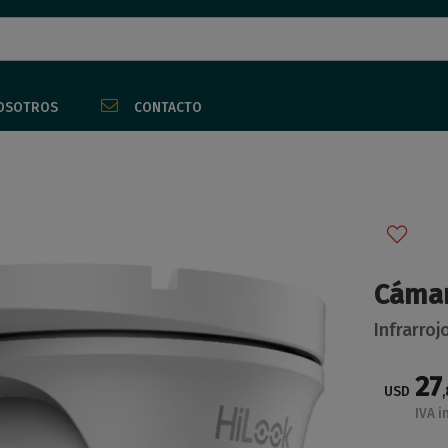
 email
OSOTROS
CONTACTO
Enviar
Cámar
Infrarro
27
USD
,
IVA i