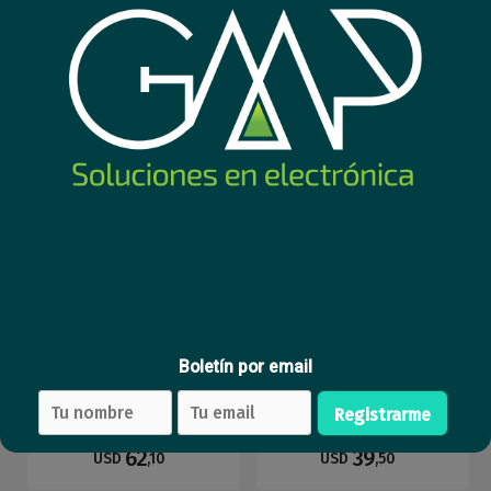
2MP Dual Light bullet
2MP turret ColorVu
exterior
32
31
USD
,61
USD
,95
Boletín por email
Cámara Hikvision Hibrida
Cámara Hikvision ColorVu
3k domo metal con micro
2mp metal
Registrarme
62
39
USD
,10
USD
,50