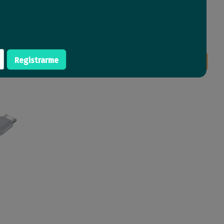
VGA 30m con filtros
Splitter Unitek HDMI 4K de 4
puertos
34
Registrarme
Comprar
Comprar
USD
,57