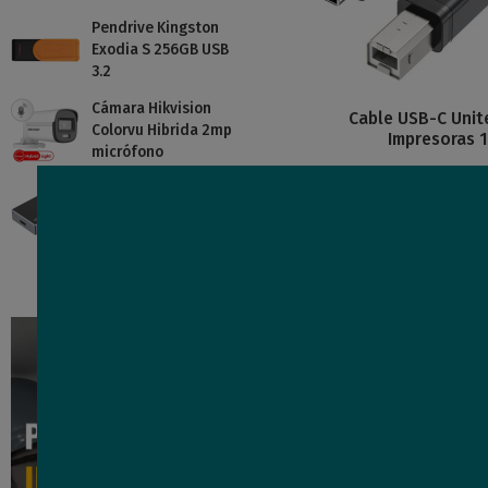
Pendrive Kingston
Exodia S 256GB USB
3.2
Cámara Hikvision
Cable USB-C Unit
Colorvu Hibrida 2mp
Impresoras 
micrófono
4
Splitter Unitek HDMI
Co
USD
,22
4K de 4 puertos