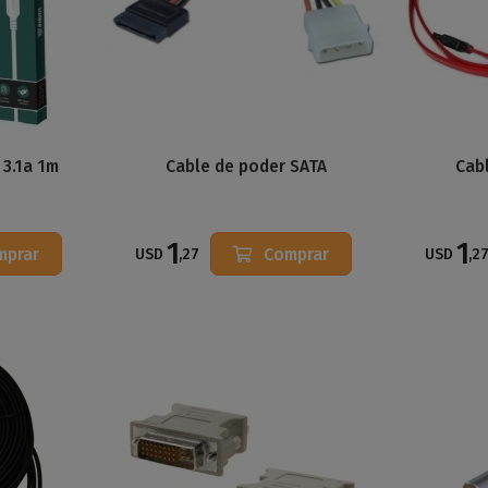
 3.1a 1m
Cable de poder SATA
Cab
1
1
mprar
Comprar
USD
,27
USD
,2