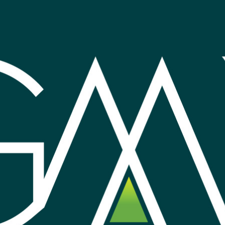
presora
Cable vga monitor 3 metros
Cable M
 5m
negro con filtros
7
7
mprar
Comprar
USD
,14
USD
,8
Nuevo