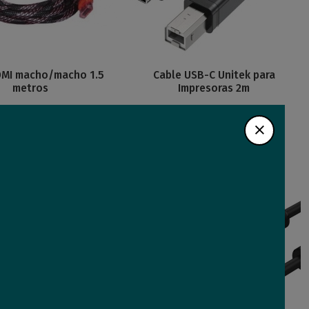
DMI macho/macho 1.5
Cable USB-C Unitek para
metros
Impresoras 2m
5
Comprar
Comprar
3
USD