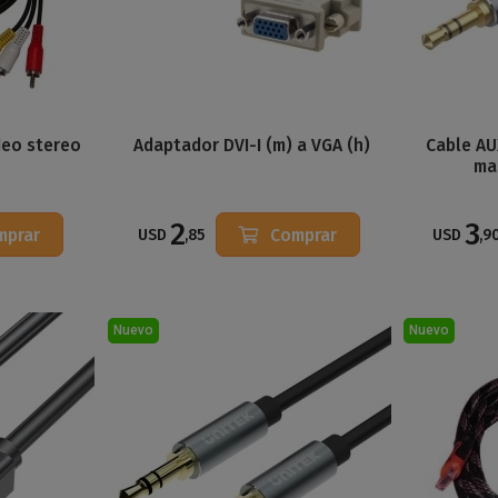
deo stereo
Adaptador DVI-I (m) a VGA (h)
Cable AU
ma
2
3
mprar
Comprar
USD
,85
USD
,9
Nuevo
Nuevo