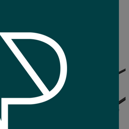
INI HDMI a HDMI 1.5
Cable VGA Unitek 5m
metros
8
Comprar
Comprar
1
USD
,43