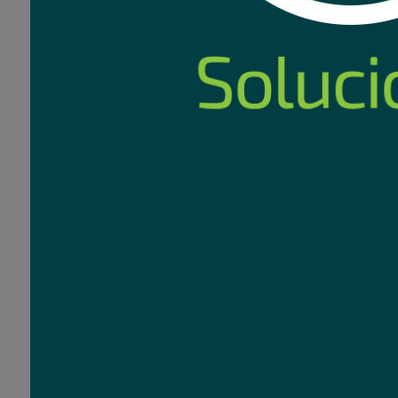
Cable DVI 24 pin ma
1.8m
9
Co
USD
,72
Nuevo