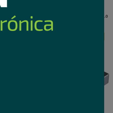
tek Lightning a 3.5mm
Cable Extensor Unitek USB-A 2.0
audio 1m
5m
13
Comprar
Comprar
46
USD
,90