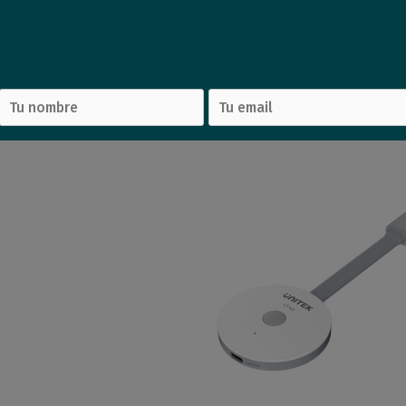
a VGA (h)
Cable Unitek PD100W USB-C
Cable 
udio
Dual
20
28
mprar
Comprar
USD
,14
USD