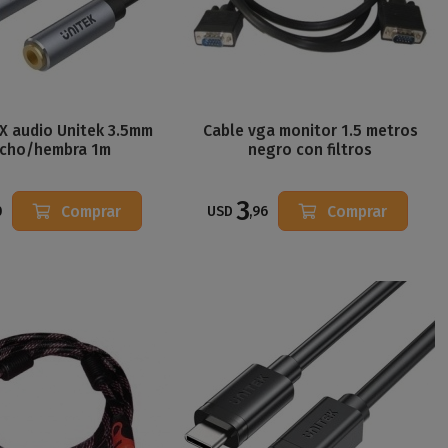
X audio Unitek 3.5mm
Cable vga monitor 1.5 metros
cho/hembra 1m
negro con filtros
3
Comprar
Comprar
0
USD
,96