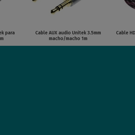
ek para
Cable AUX audio Unitek 3.5mm
Cable H
1m
macho/macho 1m
4
4
mprar
Comprar
USD
,28
USD
,5
Nuevo