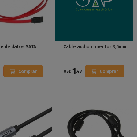
le de datos SATA
Cable audio conector 3,5mm
1
Comprar
Comprar
7
USD
,43