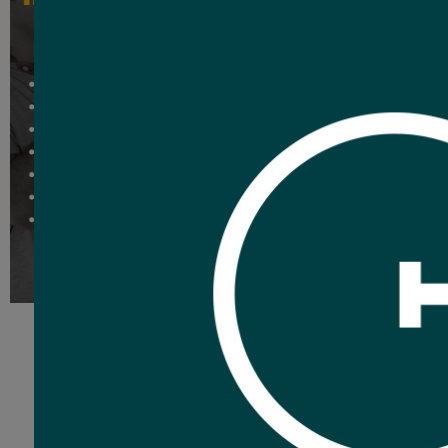
Cable USB 2.0 im
multifuncion
6
Co
USD
,09