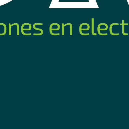
cho macho
Manejador de cable UTP NRG+ 1U
Cable Uni
24 Puertos
9
10
mprar
Comprar
USD
,83
USD
,
Nuevo