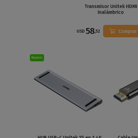
Transmisor Unitek HDMI
inalámbrico
58
Comprar
USD
,52
Nuevo
HUB USB-C Unitek 15 en 1 4K
Cable Uni