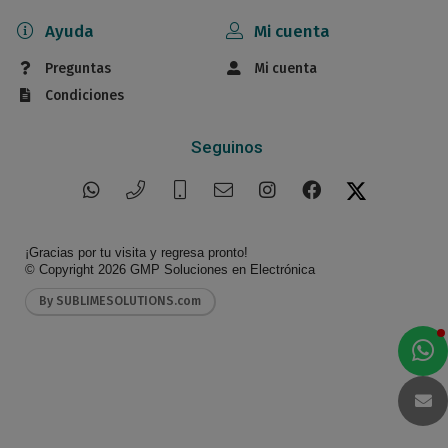
Ayuda
Mi cuenta
Preguntas
Mi cuenta
Condiciones
Seguinos
¡Gracias por tu visita y regresa pronto!
© Copyright 2026
GMP Soluciones en Electrónica
By SUBLIMESOLUTIONS.com
a
e
t
e