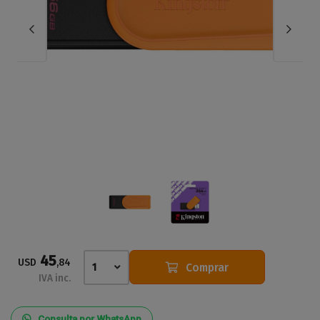
45
USD
,84
Comprar
1
IVA inc.
Consulta por WhatsApp