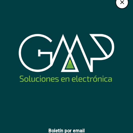
Mouse Genius Ergo
Teclado Logitech K120
9000S Pro blanco
USB en español
22
11
USD
,89
USD
,89
Nuevo
Boletín por email