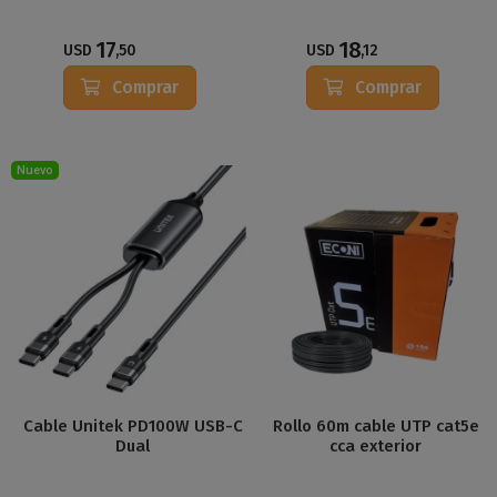
17
18
USD
,50
USD
,12
Comprar
Comprar
Nuevo
Cable Unitek PD100W USB-C
Rollo 60m cable UTP cat5e
Dual
cca exterior