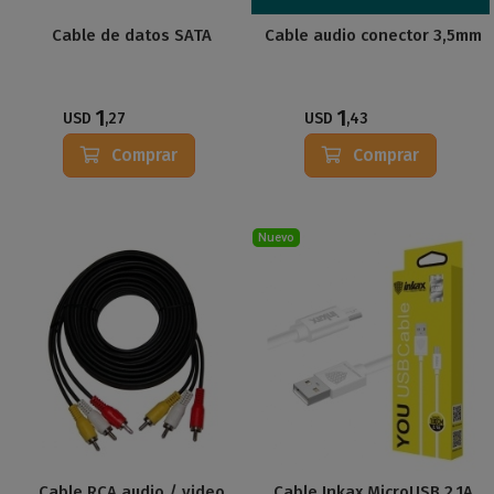
Cable de datos SATA
Cable audio conector 3,5mm
1
1
USD
,27
USD
,43
Comprar
Comprar
Nuevo
Cable RCA audio / video
Cable Inkax MicroUSB 2.1A