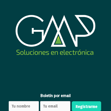
Cable DVI 24 pin macho
Manejador de cable UTP
macho 1.8m
NRG+ 1U 24 Puertos
9
9
USD
,72
USD
,83
Comprar
Comprar
Boletín por email
Registrarme