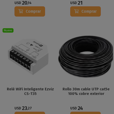
20
21
USD
,14
USD
Comprar
Comprar
Nuevo
Relé WiFi Inteligente Ezviz
Rollo 30m cable UTP cat5e
CS-T35
100% cobre exterior
23
24
USD
,27
USD