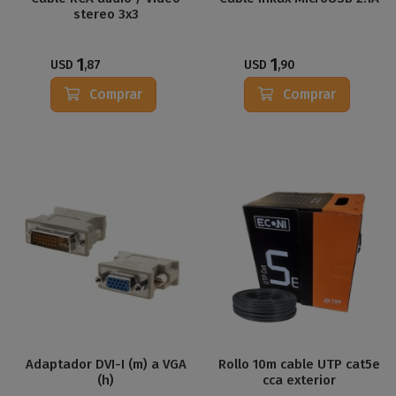
stereo 3x3
1
1
USD
,87
USD
,90
Comprar
Comprar
Adaptador DVI-I (m) a VGA
Rollo 10m cable UTP cat5e
(h)
cca exterior