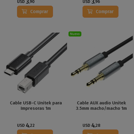
3
3
USD
,90
USD
,96
Comprar
Comprar
Nuevo
Cable USB-C Unitek para
Cable AUX audio Unitek
Impresoras 1m
3.5mm macho/macho 1m
4
4
USD
,22
USD
,28