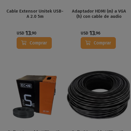
Cable Extensor Unitek USB-
Adaptador HDMI (m) a VGA
A 2.0 5m
(h) con cable de audio
13
13
USD
,90
USD
,96
Comprar
Comprar