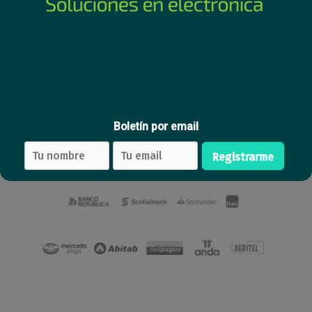
AX3000M Gigabit para techo
3000M Gigabit para exterior
187
224
USD
,76
USD
,87
Comprar
Comprar
Boletín por email
Registrarme