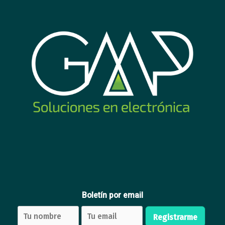
Amazon Echo Spot blanco
Amazon Echo Spot negro
107
107
USD
,75
USD
,75
Comprar
Comprar
Nuevo
Nuevo
Boletín por email
Reloj Apple Watch Series
Reloj Apple Watch Series 11
SE2 44mm Starlight
42mm Aluminio negro
Registrarme