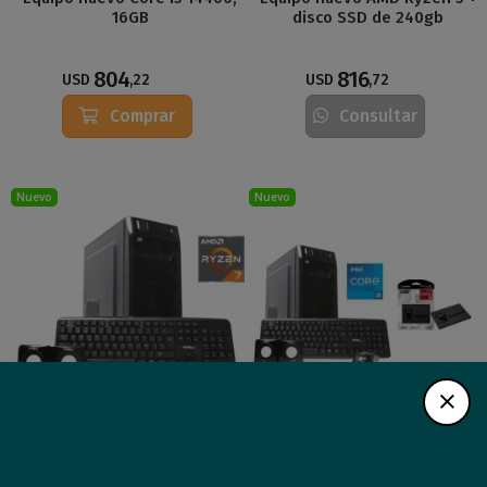
16GB
disco SSD de 240gb
804
816
USD
,22
USD
,72
Comprar
Consultar
Nuevo
Nuevo
Equipo nuevo AMD Ryzen 7
Equipo nuevo Core i5 14400
8700G, 16GB
+ disco SSD de 240gb