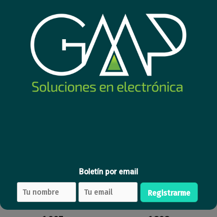
874
918
USD
,50
USD
,22
Comprar
Comprar
Nuevo
Nuevo
Boletín por email
Equipo All in One Chuwi
Equipo Gamer Core i3
Ryzen 5 4.5Ghz, 32GB, 1TB
14100F, 16GB, 1TB, RTX 3050
Registrarme
SSD, 27" QHD 180Hz
6GB