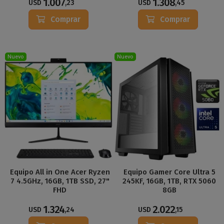
1.007
1.308
USD
,23
USD
,45
Comprar
Comprar
Nuevo
Nuevo
Equipo All in One Acer Ryzen
Equipo Gamer Core Ultra 5
7 4.5GHz, 16GB, 1TB SSD, 27"
245KF, 16GB, 1TB, RTX 5060
FHD
8GB
1.324
2.022
USD
,24
USD
,15