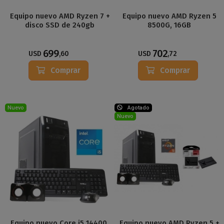
Equipo nuevo AMD Ryzen 7 +
Equipo nuevo AMD Ryzen 5
disco SSD de 240gb
8500G, 16GB
699
702
USD
,60
USD
,72
Comprar
Comprar
Nuevo
Agotado
Nuevo
Equipo nuevo Core i5 14400,
Equipo nuevo AMD Ryzen 5 +