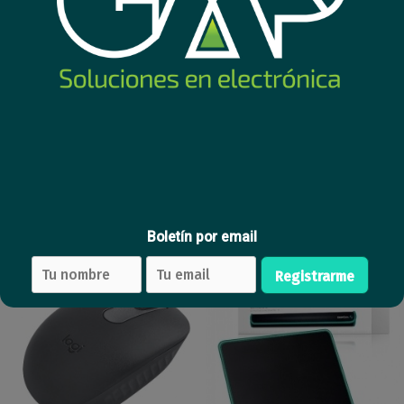
Mouse Logitech M196 Off
White Bluetooth
15
USD
,23
Comprar
Boletín por email
Nuevo
Nuevo
Registrarme