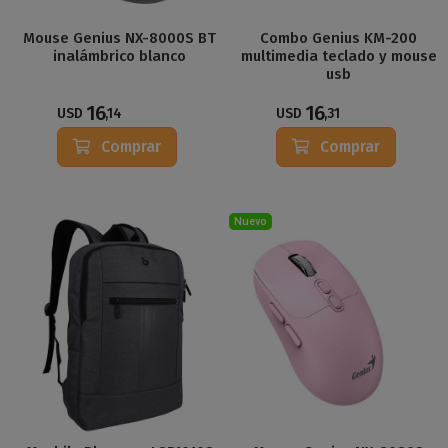
Mouse Genius NX-8000S BT
Combo Genius KM-200
inalámbrico blanco
multimedia teclado y mouse
usb
16
16
USD
,14
USD
,31
Comprar
Comprar
Nuevo