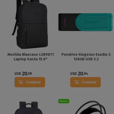
Mochila Bluecase LSB9871
Pendrive Kingston Exodia S
Laptop hasta 15.6"
128GB USB 3.2
20
20
USD
,59
USD
,94
Comprar
Comprar
Nuevo