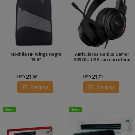
Mochila HP Wings negra
Auriculares Genius Gamer
15.6"
GX570U USB con microfono
21
21
USD
,08
USD
,71
Comprar
Comprar
Nuevo
Nuevo