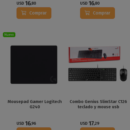
16
16
USD
,80
USD
,80
Comprar
Comprar
Nuevo
Mousepad Gamer Logitech
Combo Genius SlimStar C126
G240
teclado y mouse usb
16
17
USD
,96
USD
,29