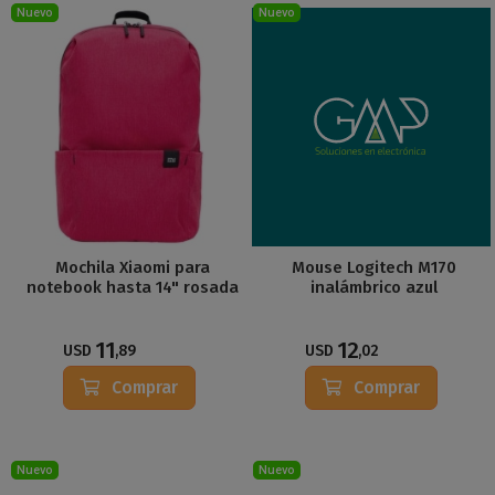
Nuevo
Nuevo
Mochila Xiaomi para
Mouse Logitech M170
notebook hasta 14" rosada
inalámbrico azul
11
12
USD
,89
USD
,02
Comprar
Comprar
Nuevo
Nuevo