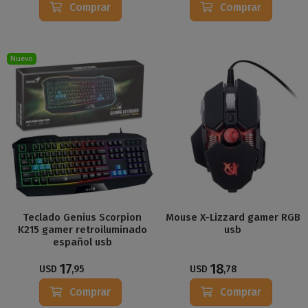
Comprar
Comprar
Nuevo
Teclado Genius Scorpion
Mouse X-Lizzard gamer RGB
K215 gamer retroiluminado
usb
español usb
17
18
USD
,95
USD
,78
Comprar
Comprar