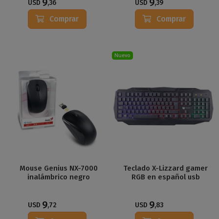
9
9
USD
,36
USD
,39
Comprar
Comprar
Nuevo
Mouse Genius NX-7000
Teclado X-Lizzard gamer
inalámbrico negro
RGB en español usb
9
9
USD
,72
USD
,83