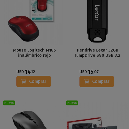
Mouse Logitech M185
Pendrive Lexar 32GB
inalámbrico rojo
JumpDrive S80 USB 3.2
14
15
USD
,12
USD
,07
Comprar
Comprar
Nuevo
Nuevo