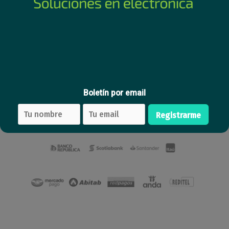
CS-DL05 1 bulon rectangular
195
USD
,99
Comprar
Boletín por email
Registrarme