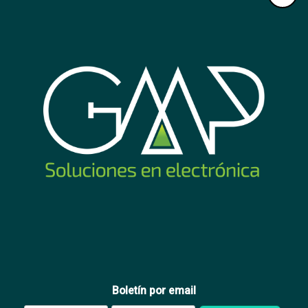
Adaptador 3x2L a ficha 2L
Alargue carrete 10
Conatel
metros 4xSchuko a ficha
Schuko Conatel
2
36
USD
,14
USD
,23
Nuevo
Boletín por email