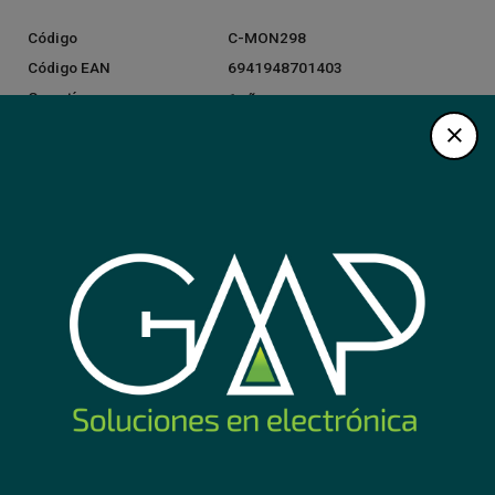
Código
C-MON298
Código EAN
6941948701403
Garantía
1 año
SUGERIDOS PARA TI
Nuevo
Nuevo
TV LED Asano 55'' 4K sin
Soporte base para