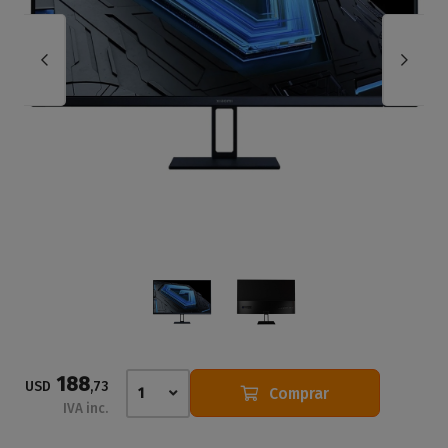
188
USD
,73
Comprar
1
IVA inc.