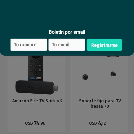
bordes SMART
monitor hasta 32'' 9kg
447
25
USD
,25
USD
,22
Boletín por email
Nuevo
Nuevo
Registrarme
Amazon Fire TV Stick 4K
Soporte fijo para TV
hasta 70
74
4
USD
,96
USD
,12