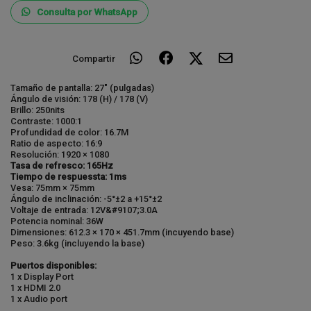
Consulta por WhatsApp
Compartir
Tamaño de pantalla:
27" (pulgadas)
Ángulo de visión:
178 (H) / 178 (V)
Brillo: 250nits
Contraste:
1000:1
Profundidad de color: 16.7M
Ratio de aspecto:
16:9
Resolución: 1
920 × 1080
Tasa de refresco:
165Hz
Tiempo de respuessta:
1ms
Vesa:
75mm × 75mm
Ángulo de inclinación:
-5°±2 a +15°±2
Voltaje de entrada:
12V&#9107;3.0A
Potencia nominal:
36W
Dimensiones:
612.3 × 170 × 451.7mm (incuyendo base)
Peso:
3.6kg (incluyendo la base)
Puertos disponibles:
1 x Display Port
1 x HDMI 2.0
1 x Audio port