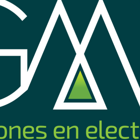
 CS-H8C 4MP 2K+ con
Hikvision Easy Link Wi-Fi Kit NVS 
miento
2MP
179
Comprar
Compra
USD
,52
¡Ofertas nuevo sitio w