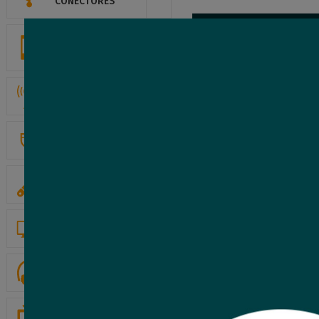
CONECTORES
CONTROL ACCESO
Y ASISTENCIA
REDES Y ENLACES
ELECTRICIDAD
HERRAMIENTAS
COMPUTACION
GAMERS
AUDIO Y VIDEO