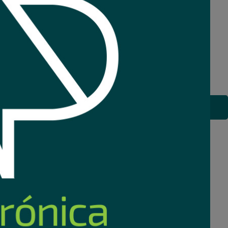
+ 2 camaras
Camara Hikvision IP PTZ 2MP exterior, Wi-fi 6
93
r
Comprar
USD
,94
eb!