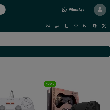
WhatsApp
Nuevo