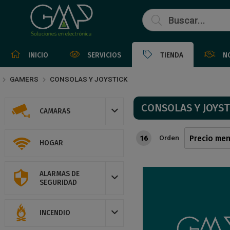
INICIO
SERVICIOS
TIENDA
N
GAMERS
CONSOLAS Y JOYSTICK
CONSOLAS Y JOYST
CAMARAS
Orden
16
HOGAR
ALARMAS DE
SEGURIDAD
INCENDIO