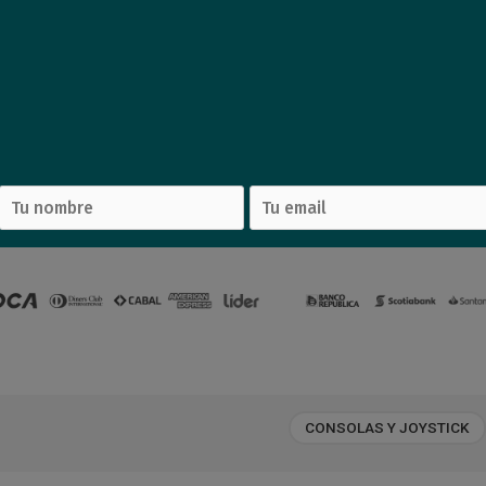
Plus negro
Joystick XBOX inalámbrico verde
Joystic
103
107
omprar
Comprar
USD
,07
USD
CONSOLAS Y JOYSTICK