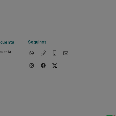
Seguinos
 cuenta
 cuenta