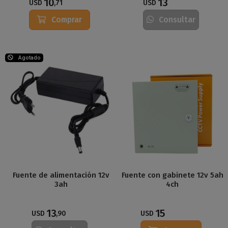
10
13
USD
,71
USD
Comprar
Consultar
Agotado
Fuente de alimentación 12v
Fuente con gabinete 12v 5ah
3ah
4ch
13
15
USD
,90
USD