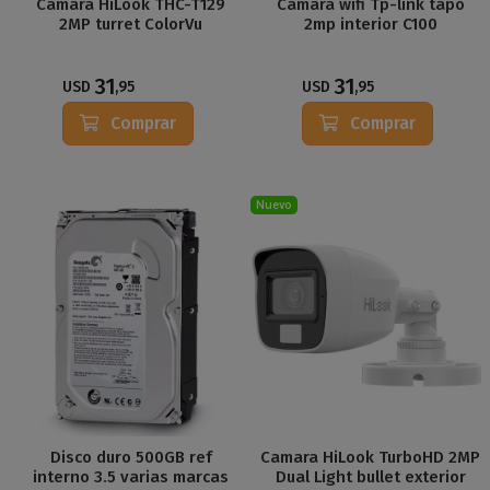
Camara HiLook THC-T129
Cámara wifi Tp-link tapo
2MP turret ColorVu
2mp interior C100
31
31
USD
,95
USD
,95
Comprar
Comprar
Nuevo
Disco duro 500GB ref
Camara HiLook TurboHD 2MP
interno 3.5 varias marcas
Dual Light bullet exterior