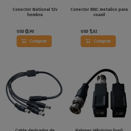
Conector National 12v
Conector BNC metalico para
hembra
coaxil
0
1
USD
,90
USD
,02
Comprar
Comprar
Cable derivador de
Balunes Hikvision (par)