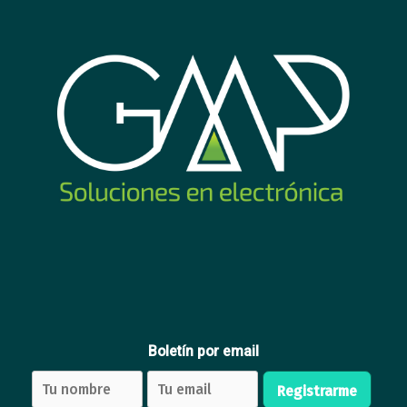
Cámara Hikvision 2mp domo
Fuente 12v 8a para camaras
interior EXIPF
26
27
USD
,20
USD
,45
Comprar
Comprar
Boletín por email
Registrarme