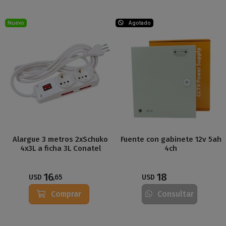
Nuevo
Agotado
Alargue 3 metros 2xSchuko
Fuente con gabinete 12v 5ah
4x3L a ficha 3L Conatel
4ch
16
18
USD
,65
USD
Comprar
Consultar