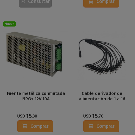
Consultar
Comprar
Nuevo
Fuente metálica conmutada
Cable derivador de
NRG+ 12V 10A
alimentación de 1 a 16
15
15
USD
,30
USD
,70
Comprar
Comprar