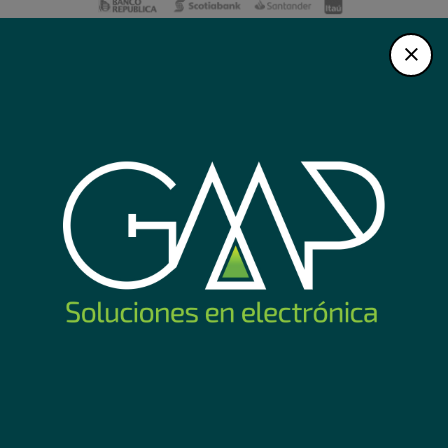
BOLETÍN POR EMAIL
Registrarme
Nosotros
Tienda
Empresa
Destacados
Noticias
Servicios
Videos
Categorías
Contacto
Nuevos