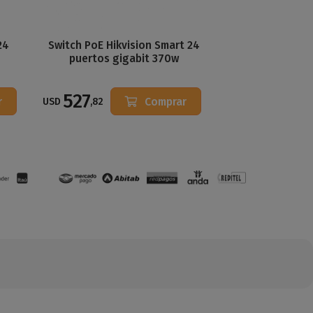
24
Switch PoE Hikvision Smart 24
puertos gigabit 370w
527
r
Comprar
USD
,82