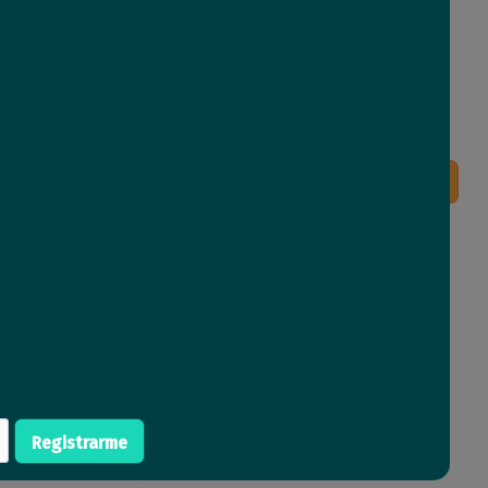
oE Hikvision Smart 8
Switch PoE Hikvision PRO 16
tos gigabit 110w
puertos gigabit 230w admin.
263
Comprar
Comprar
,94
USD
,91
Nuevo
Registrarme