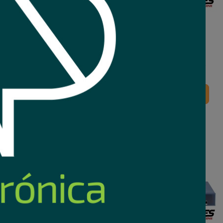
E Hikvision 8 puertos
Switch PoE Hikvision PRO 10
gigabit 60W
puertos gigabit 110w admin.
123
Comprar
Comprar
70
USD
,37
Nuevo