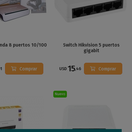
enda 8 puertos 10/100
Switch Hikvision 5 puertos
gigabit
15
Comprar
Comprar
01
USD
,46
Nuevo