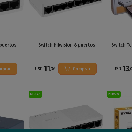
 puertos
Switch Hikvision 8 puertos
Switch T
11
13
mprar
Comprar
USD
,36
USD
,
Nuevo
Nuevo