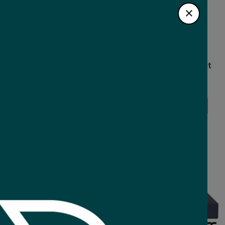
Tenda S16 16 puertos
Extensor Hikvision PoE gigabit
37
Comprar
Comprar
79
USD
,22
Nuevo