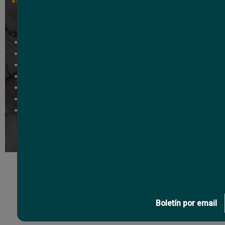
Switch PoE Hikvision
gigabit 110
151
C
USD
,52
Nuev
Boletín por email