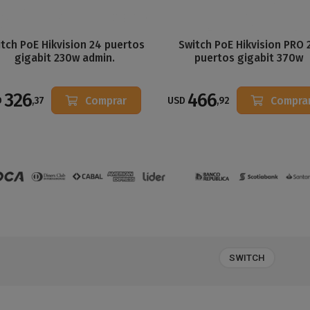
tch PoE Hikvision 24 puertos
Switch PoE Hikvision PRO 
gigabit 230w admin.
puertos gigabit 370w
326
466
Comprar
Compra
D
,37
USD
,92
SWITCH