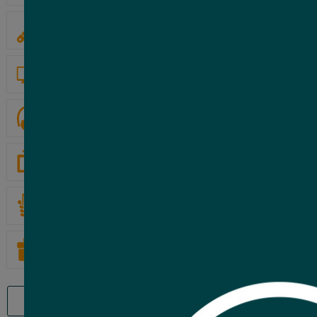
HERRAMIENTAS
COMPUTACION
Switch Hikvision 5
gigabit
GAMERS
21
Co
USD
,08
AUDIO Y VIDEO
TELEFONIA
Nuevo
OTROS
Nuevos