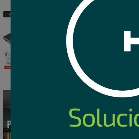
Pendrive Kingston
Exodia S 256GB USB
3.2
Switch PoE Hikvision
Splitter Unitek HDMI
gigabit 45w ad
4K de 4 puertos
Cámara Hikvision
54
C
USD
,34
Colorvu Hibrida 2mp
micrófono
Nuevo