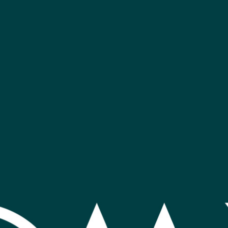
 puertos
Switch Hikvision 8 puertos
Switch 
gigabit
27
32
mprar
Comprar
USD
,95
USD
,
Nuevo
Nuevo