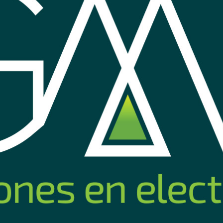
 6 puertos
Switch PoE Hikvision PRO 5
Switch Po
min.
puertos gigabit 60w
76
80
omprar
Comprar
USD
,52
USD
,
Nuevo