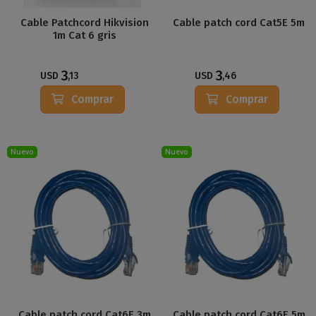
Cable Patchcord Hikvision
Cable patch cord Cat5E 5m
1m Cat 6 gris
3
3
USD
,13
USD
,46
Comprar
Comprar
Nuevo
Nuevo
Cable patch cord Cat6E 3m
Cable patch cord Cat6E 5m