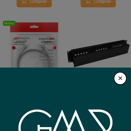
Comprar
Comprar
Nuevo
Cable Patchcord Hikvision
Manejador de cable UTP
10m Cat 6 gris
NRG+ 2U 48 Puertos
16
20
USD
,14
USD
,14
Comprar
Comprar