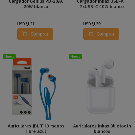
Cargador Genius PD-20AC
Cargador Inkax USB-A +
20W blanco
2xUSB-C 40W blanco
9
9
USD
,21
USD
,39
Comprar
Comprar
Nuevo
Nuevo
Auriculares JBL T110 manos
Auriculares Inkax Bluetooth
libre azul
blancos