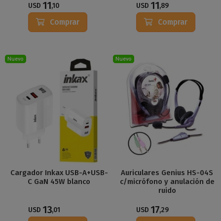
11
11
USD
,10
USD
,89
Comprar
Comprar
Nuevo
Nuevo
Cargador Inkax USB-A+USB-
Auriculares Genius HS-04S
C GaN 45W blanco
c/micrófono y anulación de
ruido
13
17
USD
,01
USD
,29