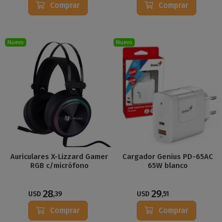
Comprar
Comprar
Nuevo
Nuevo
Auriculares X-Lizzard Gamer
Cargador Genius PD-65AC
RGB c/micrófono
65W blanco
28
29
USD
,39
USD
,51
Comprar
Comprar