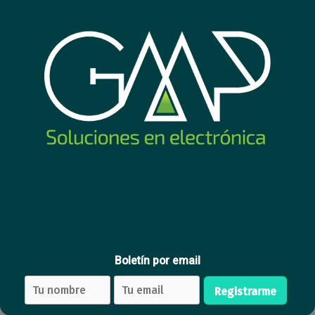
Cable Inkax USB-C / USB-C
240W 1m negro
4
USD
,78
Comprar
Nuevo
Nuevo
Boletín por email
Registrarme