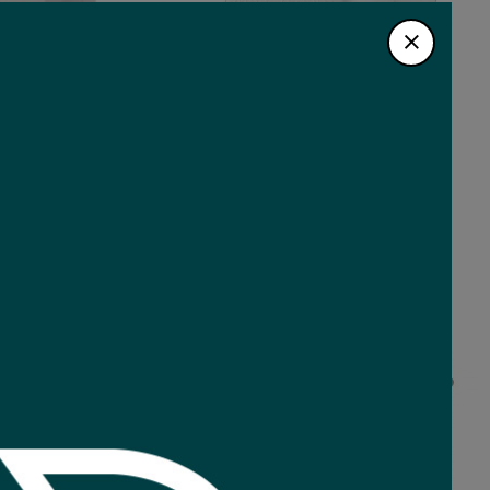
dor 3x3L a ficha 3L
Adaptador 3x2L a ficha 2L
Conatel
Conatel
2
Comprar
Comprar
6
USD
,14