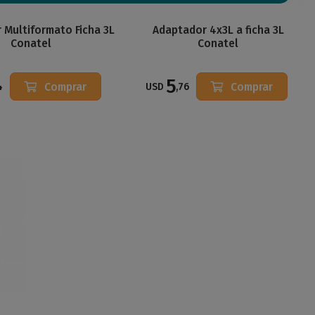
 Multiformato Ficha 3L
Adaptador 4x3L a ficha 3L
Conatel
Conatel
5
Comprar
Comprar
4
USD
,76