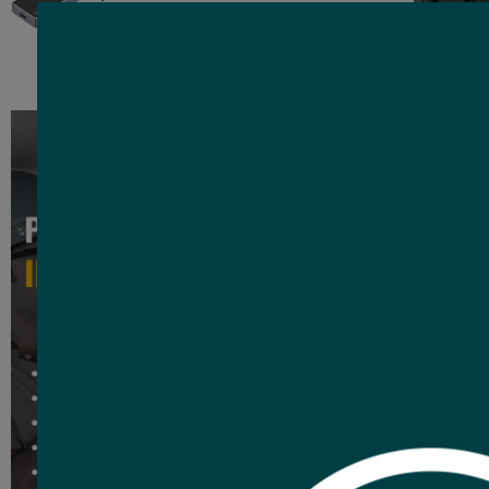
4K de 4 puertos
Adaptador S/T americ
S/T negro Con
1
Co
USD
,81