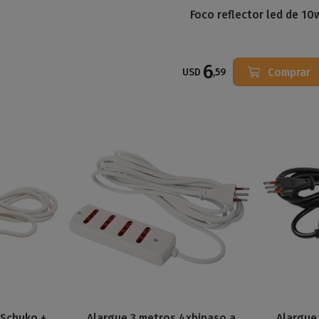
Foco reflector led de 10
6
Comprar
USD
,59
xSchuko +
Alargue 3 metros 4xbipaso a
Alargue