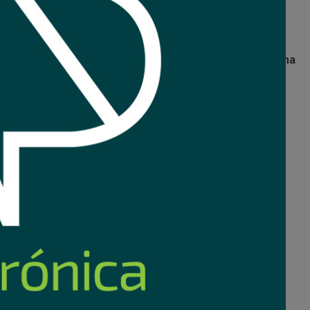
L de goma con tierra
Adaptador schuko + 2x3L a ficha
egra Conatel
3L Conatel
2
Comprar
Comprar
0
USD
,64
Nuevo