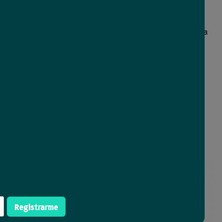
dor Schuko + 2X3L a
Adaptador Multiformato Ficha
chuko Conatel
Schuko Conatel
4
Comprar
Comprar
9
USD
,61
Registrarme