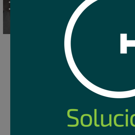
Adaptador Schuko a 
2
Co
USD
,14
Nuevo