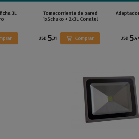
ficha 3L
Tomacorriente de pared
Adaptador
ro
1xSchuko + 2x3L Conatel
5
5
mprar
Comprar
USD
,31
USD
,4