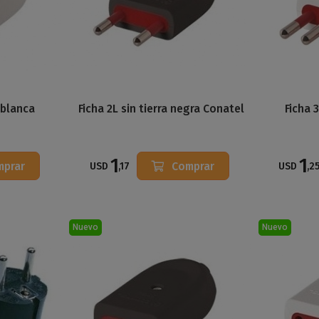
a blanca
Ficha 2L sin tierra negra Conatel
Ficha 
1
1
mprar
Comprar
USD
,17
USD
,2
Nuevo
Nuevo