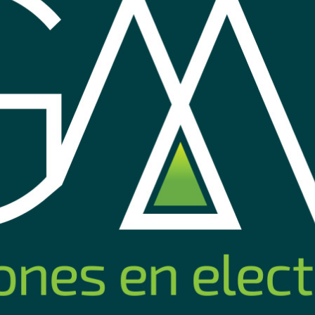
3L Conatel
Ficha Schuko blanca Conatel
Ficha 3
c/tierra
n
2
2
mprar
Comprar
USD
,19
USD
,5