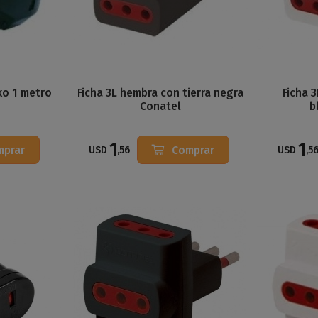
ko 1 metro
Ficha 3L hembra con tierra negra
Ficha 
Conatel
b
1
1
mprar
Comprar
USD
,56
USD
,5