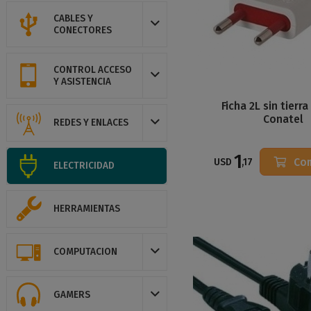
CABLES Y
CONECTORES
CONTROL ACCESO
Y ASISTENCIA
Ficha 2L sin tierr
Conatel
REDES Y ENLACES
1
Co
USD
,17
ELECTRICIDAD
HERRAMIENTAS
COMPUTACION
GAMERS