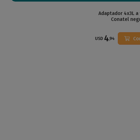
Adaptador 4x3L a 
Conatel neg
4
Co
USD
,94