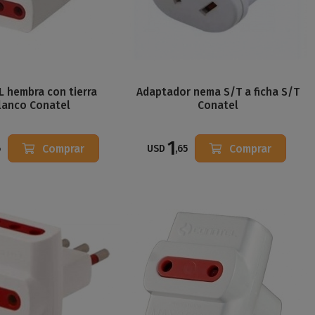
3L hembra con tierra
Adaptador nema S/T a ficha S/T
lanco Conatel
Conatel
1
Comprar
Comprar
6
USD
,65