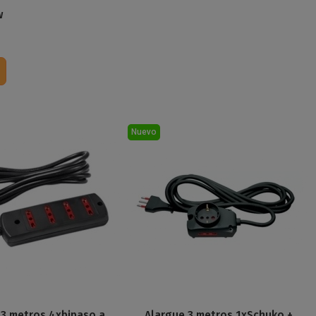
w
Nuevo
 3 metros 4xbipaso a
Alargue 3 metros 1xSchuko +