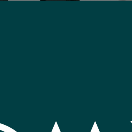
ana a ficha
Adaptador 3x3L a ficha 3L
Adapta
atel
Conatel negro
1
2
mprar
Comprar
USD
,98
USD
,0
Nuevo
Nuevo