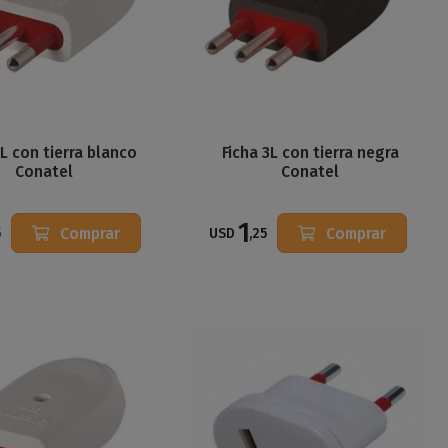
3L con tierra blanco
Ficha 3L con tierra negra
Conatel
Conatel
1
Comprar
Comprar
5
USD
,25