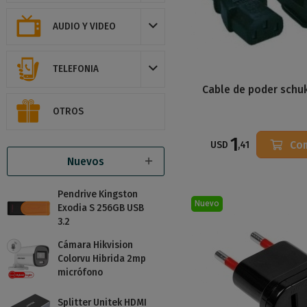
AUDIO Y VIDEO
TELEFONIA
Cable de poder schu
OTROS
1
Co
USD
,41
Nuevos
Pendrive Kingston
Nuevo
Exodia S 256GB USB
3.2
Cámara Hikvision
Colorvu Hibrida 2mp
micrófono
Splitter Unitek HDMI