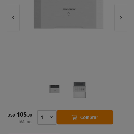
105
USD
,30
Comprar
1
IVA inc.