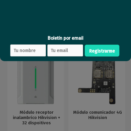
Código
DS-PK1-LRT-HWB -GEN2
Código EAN
DS-PK1-LRT-HWB -GEN2
SUGERIDOS PARA TI
Boletín por email
Registrarme
Módulo receptor
Módulo comunicador 4G
inalambrico Hikvision +
Hikvision
32 dispoitivos