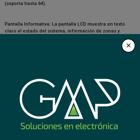
(soporta hasta 64).
Pantalla Informativa: La pantalla LCD muestra en texto
claro el estado del sistema, información de zonas y
fallos para una gestión completa.
Instalación y Conexión: Se conecta al panel de control
principal a través del bus de datos RS-485 y se alimenta
con 12V DC.
Entradas/Salidas Adicionales: Incorpora 2 zonas de
alarma cableadas y 1 salida de alarma directamente en
el teclado, permitiendo expandir el sistema desde el
mismo dispositivo.
Seguridad Adicional: Incluye protección anti-sabotaje
(tamper), buzzer integrado y teclas retroiluminadas.