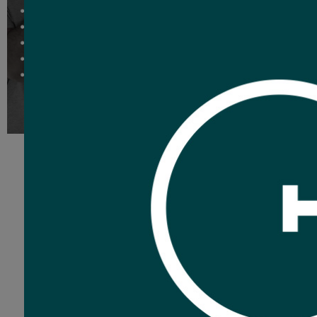
Parlante JBL Go 
60
C
USD
,27
Nuevo