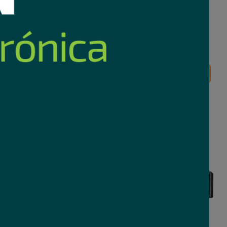
 Portátil Edifier ES20
Parlante JBL Go 5 negro
gro bluetooth
68
Comprar
Comprar
05
USD
,20
Nuevo