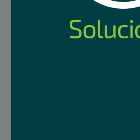
Audifono JBL Tune 
Bluetooth
60
C
USD
,90
Nuevo