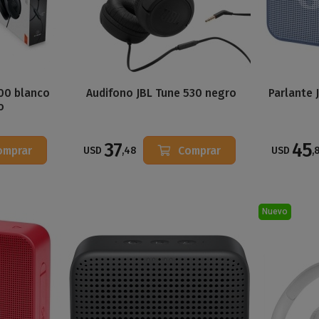
00 blanco
Audifono JBL Tune 530 negro
Parlante 
o
37
45
omprar
Comprar
USD
,48
USD
,
Nuevo