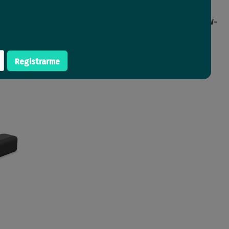
te Portatil JBL Grip
Parlante Genius GX Gaming SW-
uetooth Negro
G2.1 1200
92
Registrarme
Comprar
Comprar
45
USD
,13