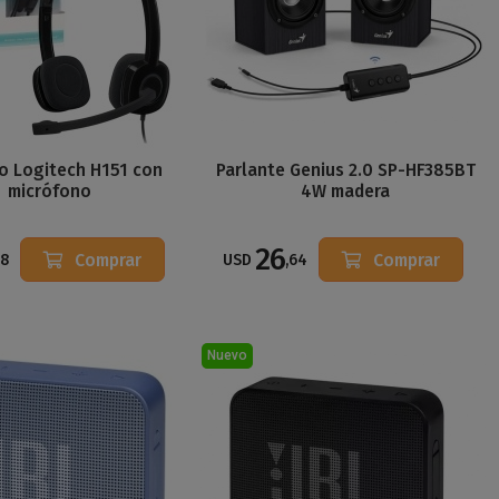
o Logitech H151 con
Parlante Genius 2.0 SP-HF385BT
micrófono
4W madera
26
Comprar
Comprar
58
USD
,64
Nuevo