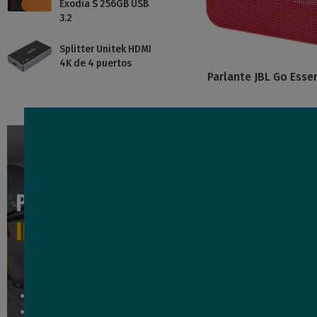
Exodia S 256GB USB
3.2
Splitter Unitek HDMI
4K de 4 puertos
Parlante JBL Go Essen
45
C
USD
,84
Nuevo