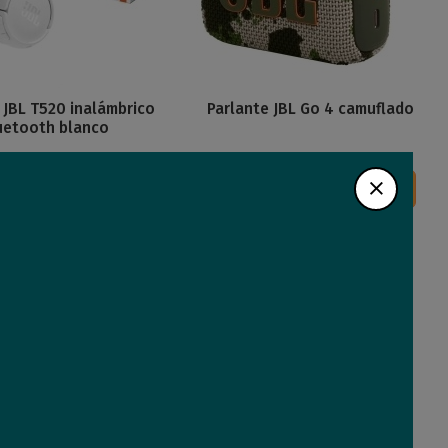
 JBL T520 inalámbrico
Parlante JBL Go 4 camuflado
uetooth blanco
59
Comprar
Comprar
35
USD
,34
Nuevo