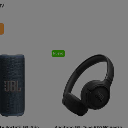
TV
Nuevo
te Portatil JBL Grip
Audifono JBL Tune 680 NC negro