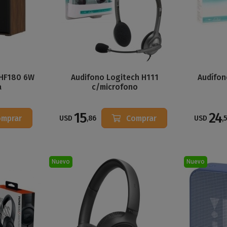
-HF180 6W
Audifono Logitech H111
Audífon
a
c/microfono
15
24
mprar
Comprar
USD
,86
USD
,
Nuevo
Nuevo