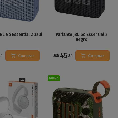
JBL Go Essential 2 azul
Parlante JBL Go Essential 2
negro
45
Comprar
Comprar
84
USD
,84
Nuevo