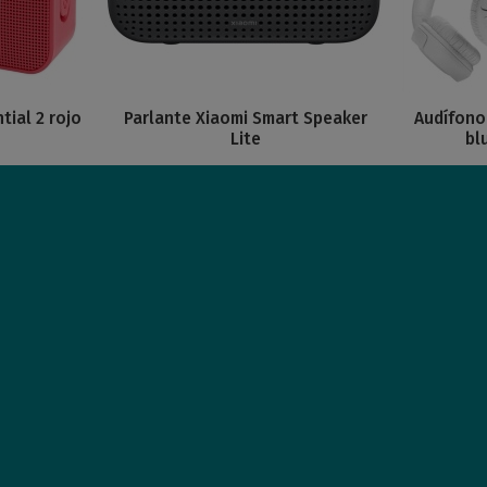
tial 2 rojo
Parlante Xiaomi Smart Speaker
Audífono
Lite
bl
47
55
omprar
Comprar
USD
,58
USD
,
Nuevo
Nuevo