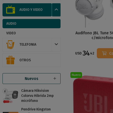
AUDIO Y VIDEO
AUDIO
Audifono JBL Tune 5
VIDEO
c/microfon
TELEFONIA
34
C
USD
,42
OTROS
Nuevo
Nuevos
Cámara Hikvision
Colorvu Hibrida 2mp
micrófono
Pendrive Kingston