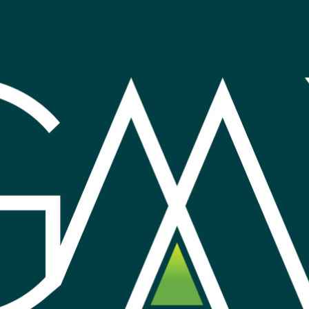
4 azul
Audifono JBL Tune 530 blanco
Audifono
Bluetooth
60
60
omprar
Comprar
USD
,90
USD
,
Nuevo