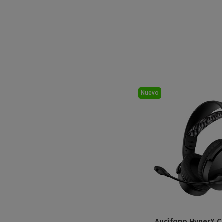
Nuevo
Audifono HyperX C