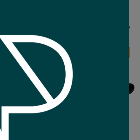
 JBL Tune 530 lavanda
Audifono JBL Tune 530 negro
Bluetooth
Bluetooth
60
Comprar
Comprar
90
USD
,90
Nuevo