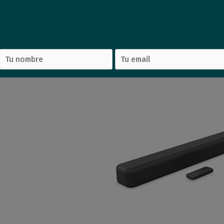
BL Clip 5
Audifono Logitech G435
Parlan
bluetooth azul/rosa
Bl
88
88
mprar
Comprar
USD
,23
USD
,