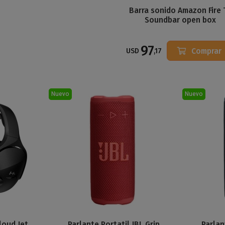
Barra sonido Amazon Fire 
Soundbar open box
97
Comprar
USD
,17
Nuevo
Nuevo
loud Jet
Parlante Portatil JBL Grip
Parlan