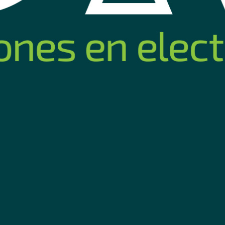
530 azul
Barra de Sonido Xiaomi
Parlante
Soundbar 2.0ch
Ne
62
64
omprar
Comprar
USD
,65
USD
,
Nuevo
Nuevo