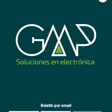
Módulo comunicador 4G
Hikvision
146
USD
,60
Comprar
Boletín por email