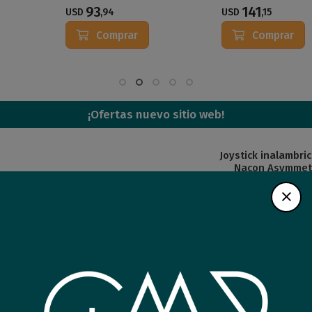
93
141
USD
,94
USD
,15
Comprar
Comprar
¡Ofertas nuevo sitio web!
Joystick Sony PS5
Joystick inalambrico PS4