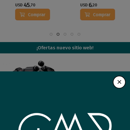
45
6
USD
,70
USD
,20
Comprar
Comprar
¡Ofertas nuevo sitio web!
Joystick GameSir G4 Pro
Joystick Sony PS5