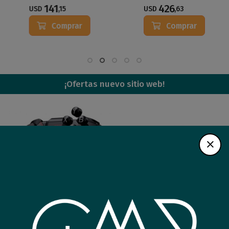
141
426
USD
,15
USD
,63
Comprar
Comprar
¡Ofertas nuevo sitio web!
Joystick GameSir G4 Pro
Notebook Asus Core i3